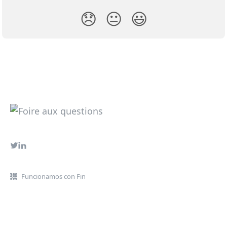
😞
😐
😃
Funcionamos con Fin