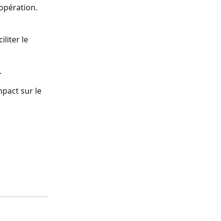
opération.
liter le 
.
mpact sur le 